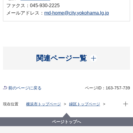
ファクス：045-930-2225
メールアドレス：
md-home@city.yokohama.lg.jp
開く
関連ページ一覧
前のページに戻る
ページID：163-757-739
現在位
現在位置
横浜市トップページ
緑区トップページ
区政情報
区長のメッセージ
令和3年度
【第48回】「地域コミュニティカフェYOU」に参加し
ました
ページトップへ