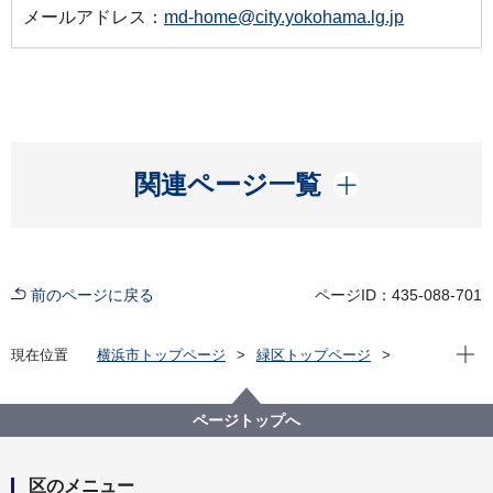
メールアドレス：
md-home@city.yokohama.lg.jp
開く
関連ページ一覧
前のページに戻る
ページID：435-088-701
現在位
現在位置
横浜市トップページ
緑区トップページ
区政情報
区長のメッセージ
令和3年度
【第47回】今年も緑区役所に緑区産の野菜の宝船を展
示しています
ページトップへ
区のメニュー