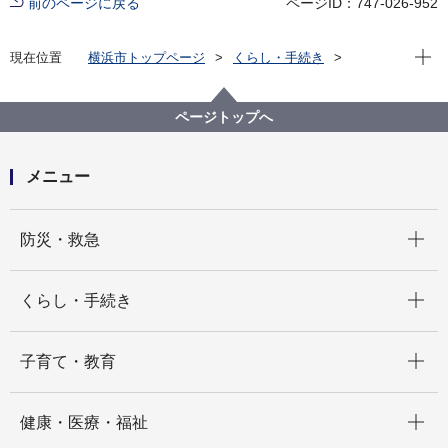
前のページに戻る
ページID：747-026-952
現在位
現在位置
横浜市トップページ
くらし・手続き
住まい・暮らし
水道・下水道
水道
よくあるご質問Ｑ＆Ａ
事故・断水
ページトップへ
メニュー
開く
防災・救急
開く
くらし・手続き
開く
子育て・教育
開く
健康・医療・福祉