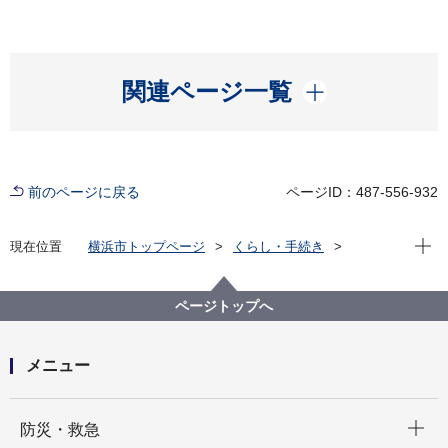
開く
関連ページ一覧
前のページに戻る
ページID：487-556-932
現在位
現在位置
横浜市トップページ
くらし・手続き
住まい・暮らし
水道・下水道
水道
問い合わせ
お客さまサービスセンター
ページトップへ
メニュー
開く
防災・救急