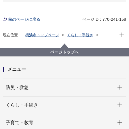
前のページに戻る
ページID：770-241-158
現在位
現在位置
横浜市トップページ
くらし・手続き
住まい・暮らし
水道・下水道
水道
断水・工事情報
断水情報
ページトップへ
メニュー
開く
防災・救急
開く
くらし・手続き
開く
子育て・教育