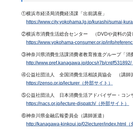
①横浜市経済局消費経済課「出前講座」
https://www.city.yokohama.lg.jp/kurashi/sumai-kur
②横浜市消費生活総合センター （DVDや資料の貸
https://www.yokohama-consumer.or.jp/info/re
③神奈川県消費生活課消費者教育推進グループ「消
http://www.pref.kanagawa.jp/docs/r7b/cnt/f5
④公益社団法人 全国消費生活相談員協会 （講師
https://zenso.or.jp/lecturer（外部サイト）
⑤公益社団法人 日本消費生活アドバイザー・コン
https://nacs.or.jp/lecture-dispatch/（外部サイト）
⑥神奈川県金融広報委員会（講師派遣）
http://kanagawa-kinkoui.jp/02lecturer/index.