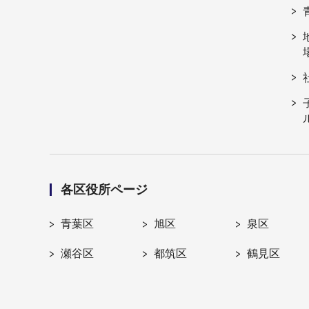
各区役所ページ
青葉区
旭区
泉区
瀬谷区
都筑区
鶴見区