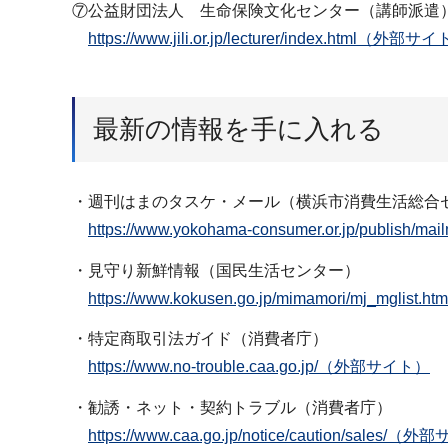
⑦公益財団法人 生命保険文化センター（講師派遣
https://www.jili.or.jp/lecturer/index.html（外部サ
最新の情報を手に入れる
・週刊はまのタスケ・メール（横浜市消費生活総合
https://www.yokohama-consumer.or.jp/publish
・見守り新鮮情報（国民生活センター）
https://www.kokusen.go.jp/mimamori/mj_mgli
・特定商取引法ガイド（消費者庁）
https://www.no-trouble.caa.go.jp/（外部サイト）
・勧誘・ネット・契約トラブル（消費者庁）
https://www.caa.go.jp/notice/caution/sales/