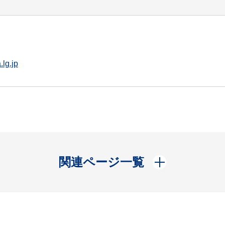
lg.jp
開く
関連ページ一覧