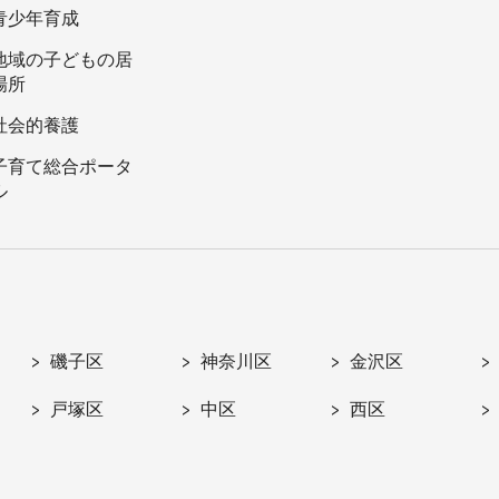
青少年育成
地域の子どもの居
場所
社会的養護
子育て総合ポータ
ル
磯子区
神奈川区
金沢区
戸塚区
中区
西区