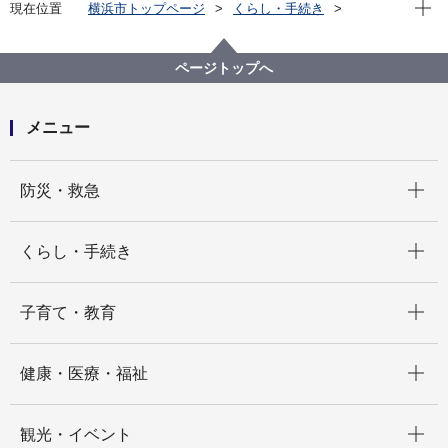
現在位
現在位置
横浜市トップページ
くらし・手続き
住まい・暮らし
消費生活
消費者のくらし・消費生活相談
食品表示について
ページトップへ
メニュー
開く
防災・救急
開く
くらし・手続き
開く
子育て・教育
開く
健康・医療・福祉
開く
観光・イベント