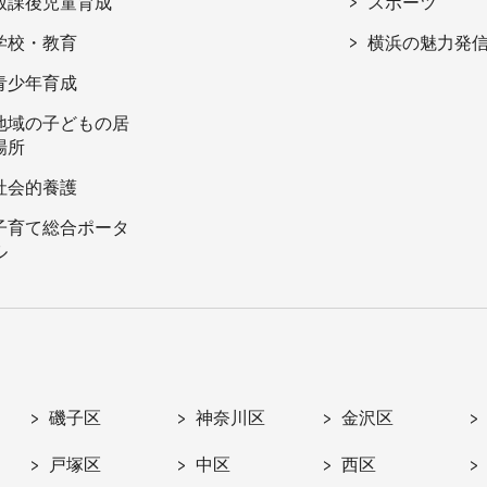
放課後児童育成
スポーツ
学校・教育
横浜の魅力発
青少年育成
地域の子どもの居
場所
社会的養護
子育て総合ポータ
ル
磯子区
神奈川区
金沢区
戸塚区
中区
西区