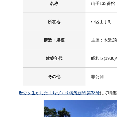
名称
山手133番館
所在地
中区山手町
構造・規模
主屋：木造2
建築年代
昭和５(1930
その他
非公開
歴史を生かしたまちづくり横濱新聞 第38号
にて特集