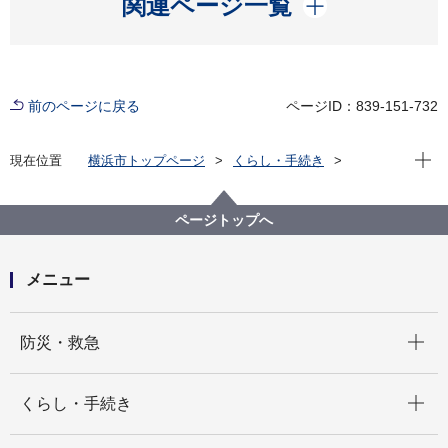
関連ページ一覧
前のページに戻る
ページID：839-151-732
現在位
現在位置
横浜市トップページ
くらし・手続き
まちづくり・環境
都市整備
都市デザイン
歴史を生かしたまちづくり
横浜市認定歴史的建造物
ページトップへ
フェリス女学院６号館別館
メニュー
開く
防災・救急
開く
くらし・手続き
開く