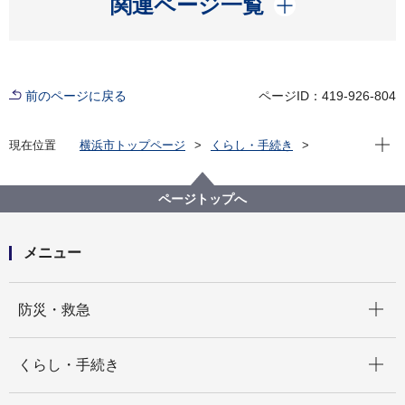
関連ページ一覧
前のページに戻る
ページID：419-926-804
現在位
現在位置
横浜市トップページ
くらし・手続き
まちづくり・環境
都市整備
都市デザイン
歴史を生かしたまちづくり
横浜市認定歴史的建造物
山手資料館
ページトップへ
メニュー
開く
防災・救急
開く
くらし・手続き
開く