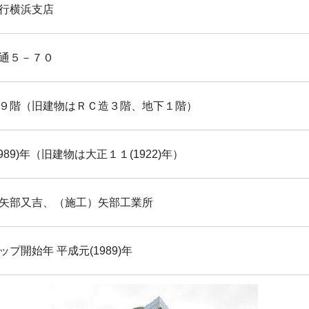
行横浜支店
通５－７０
９階（旧建物はＲＣ造３階、地下１階）
989)年（旧建物は大正１１(1922)年）
矢部又吉、（施工）矢部工業所
プ開始年 平成元(1989)年