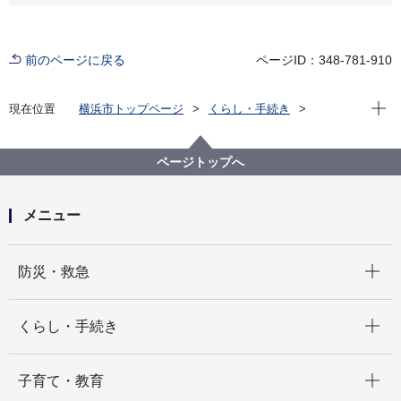
前のページに戻る
ページID：348-781-910
現在位
現在位置
横浜市トップページ
くらし・手続き
まちづくり・環境
都市整備
都市デザイン
歴史を生かしたまちづくり
横浜市認定歴史的建造物
ページトップへ
旧富士銀行横浜支店（元安田銀行横浜支店）
メニュー
開く
防災・救急
開く
くらし・手続き
開く
子育て・教育