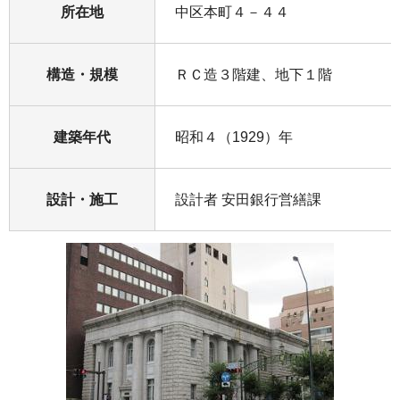
所在地
中区本町４－４４
構造・規模
ＲＣ造３階建、地下１階
建築年代
昭和４（1929）年
設計・施工
設計者 安田銀行営繕課