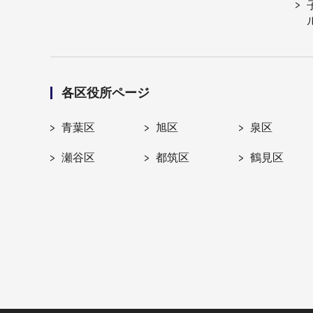
各区役所ページ
青葉区
旭区
泉区
瀬谷区
都筑区
鶴見区