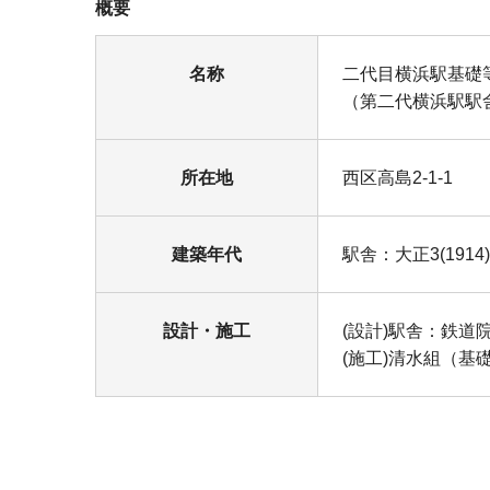
概要
名称
二代目横浜駅基礎
（第二代横浜駅駅
所在地
西区高島2-1-1
建築年代
駅舎：大正3(1914
設計・施工
(設計)駅舎：鉄
(施工)清水組（