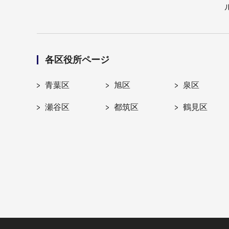
各区役所ページ
青葉区
旭区
泉区
瀬谷区
都筑区
鶴見区