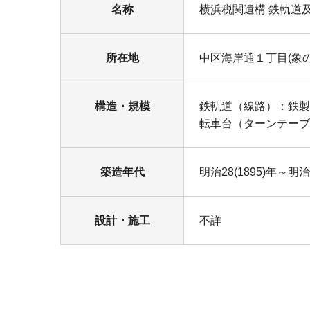
名称
横浜税関遺構 鉄軌道
所在地
中区海岸通１丁目(象
構造・規模
鉄軌道（線路）：鉄製 
転車台（ターンテーブ
築造年代
明治28(1895)年～明治2
設計・施工
不詳