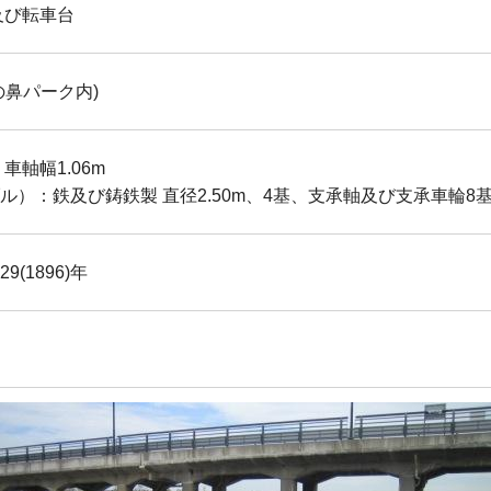
及び転車台
の鼻パーク内)
車軸幅1.06m
ル）：鉄及び鋳鉄製 直径2.50m、4基、支承軸及び支承車輪8
9(1896)年