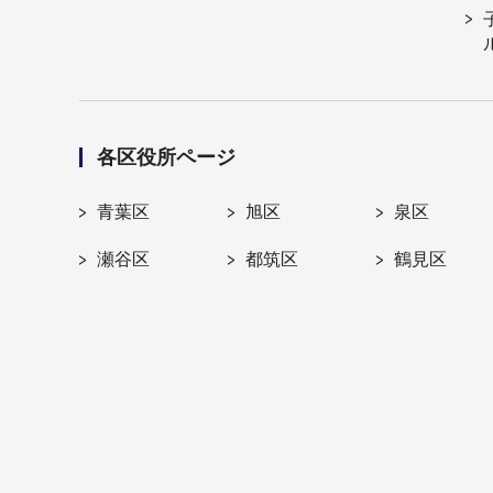
各区役所ページ
青葉区
旭区
泉区
瀬谷区
都筑区
鶴見区