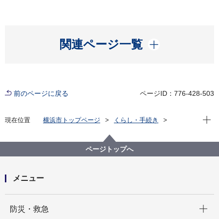
開く
関連ページ一覧
前のページに戻る
ページID：776-428-503
現在位
現在位置
横浜市トップページ
くらし・手続き
まちづくり・環境
都市整備
都市デザイン
歴史を生かしたまちづくり
横浜市認定歴史的建造物
新港橋梁
ページトップへ
メニュー
開く
防災・救急