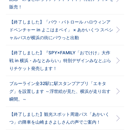
販売！
【終了しました】「パウ・パトロール ハロウィンア
ドベンチャー in よこはまベイ」 × あかいくつ スペシ
ャルバスが横浜の街にパウっと出動
【終了しました】『SPY×FAMILY「おでけけ」大作
戦 in 横浜・みなとみらい』特別デザインみなとぶら
りチケット発売します！
ブルーライン全32駅に駅スタンプアプリ「エキタ
グ」を設置します ～浮世絵が見た、横浜が走り出す
瞬間。～
【終了しました】観光スポット周遊バス「あかいく
つ」の降車を山崎まさよしさんの声でご案内！