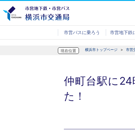
市営バスに乗ろう
市営地下鉄
横浜市トップページ
市営
現在位置
仲町台駅に2
た！