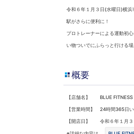
令和６年１月３日(水曜日)横浜市
駅がさらに便利に！
プロトレーナーによる運動初心
い物ついでにふらっと行ける場
概要
【店舗名】 BLUE FITNESS
【営業時間】 24時間365日
【開店日】 令和６年１月３
※詳細な内容は、
BLUE FI