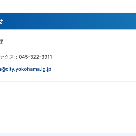
せ
課
ァクス：045-322-3911
n@city.yokohama.lg.jp