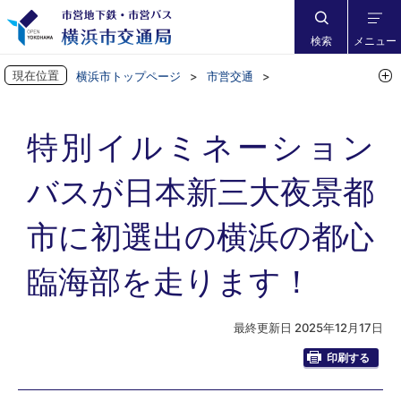
検索
メニュー
現在位置
横浜市トップページ
市営交通
市営バスに乗ろう
市営バスからお知らせ
特別イルミネーションバスが日本新三大夜景都市に初選出の横浜の都
特別イルミネーション
心臨海部を走ります！
バスが日本新三大夜景都
市に初選出の横浜の都心
臨海部を走ります！
最終更新日 2025年12月17日
印刷する