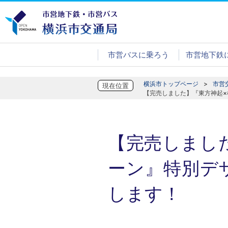
市営バスに乗ろう
市営地下鉄
横浜市トップページ
市営
現在位置
【完売しました】『東方神起×
【完売しました
ーン』特別デ
します！