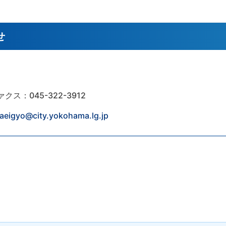
せ
ァクス：045-322-3912
yaeigyo@city.yokohama.lg.jp