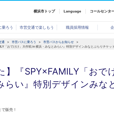
横浜市トップ
Language
コールセンタ
に乗ろう
市営交通で楽しもう
職員採用情報
交通
市営バスに乗ろう
市営バスからお知らせ
MILY「おでけけ」大作戦 in 横浜・みなとみらい』特別デザインみなとぶらりチケ
】『SPY×FAMILY「おでけ
みらい』特別デザインみな
！
日まで販売！