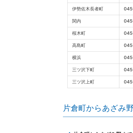
伊勢佐木長者町
045
関内
045
桜木町
045
高島町
045
横浜
045
三ツ沢下町
045
三ツ沢上町
045
片倉町からあざみ