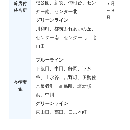
根公園、新羽、仲町台、セン
冷房付
７月
待合所
～９
ター南、センター北
月
グリーンライン
川和町、都筑ふれあいの丘、
センター南、センター北、北
山田
ブルーライン
下飯田、中田、舞岡、下永
谷、上永谷、吉野町、伊勢佐
今後実
木長者町、高島町、北新横
―
施
浜、中川
グリーンライン
東山田、高田、日吉本町