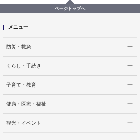
請求事務に関する様式・要綱
請求事務に関する各種様式
ページトップへ
保育所（令和４年度用）
メニュー
開く
防災・救急
開く
くらし・手続き
開く
子育て・教育
開く
健康・医療・福祉
開く
観光・イベント
開く