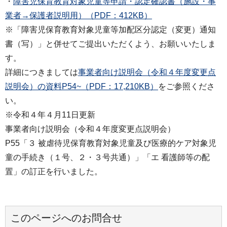
・
障害児保育教育対象児童等申請・認定確認書（施設・事
業者→保護者説明用）（PDF：412KB）
※「障害児保育教育対象児童等加配区分認定（変更）通知
書（写）」と併せてご提出いただくよう、お願いいたしま
す。
詳細につきましては
事業者向け説明会（令和４年度変更点
説明会）の資料P54~（PDF：17,210KB）
をご参照くださ
い。
※令和４年４月11日更新
事業者向け説明会（令和４年度変更点説明会）
P55「３ 被虐待児保育教育対象児童及び医療的ケア対象児
童の手続き（１号、２・３号共通）」「エ 看護師等の配
置」の訂正を行いました。
このページへのお問合せ