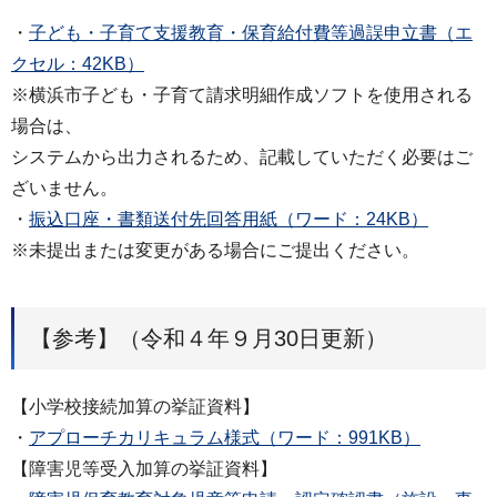
・
子ども・子育て支援教育・保育給付費等過誤申立書（エ
クセル：42KB）
※横浜市子ども・子育て請求明細作成ソフトを使用される
場合は、
システムから出力されるため、記載していただく必要はご
ざいません。
・
振込口座・書類送付先回答用紙（ワード：24KB）
※未提出または変更がある場合にご提出ください。
【参考】（令和４年９月30日更新）
【小学校接続加算の挙証資料】
・
アプローチカリキュラム様式（ワード：991KB）
【障害児等受入加算の挙証資料】