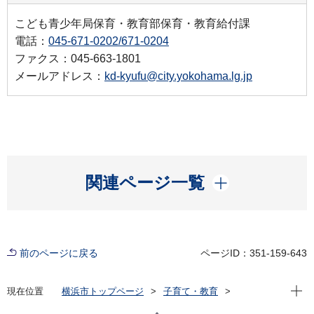
こども青少年局保育・教育部保育・教育給付課
電話：
045-671-0202/671-0204
ファクス：045-663-1801
メールアドレス：
kd-kyufu@city.yokohama.lg.jp
開く
関連ページ一覧
前のページに戻る
ページID：351-159-643
現在位
現在位置
横浜市トップページ
子育て・教育
子育て支援・相談
子ども・子育て支援新制度