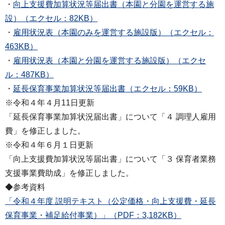
・
向上支援費加算状況等届出書（本園と分園を運営する施
設）（エクセル：82KB）
・
雇用状況表（本園のみを運営する施設版）（エクセル：
463KB）
・
雇用状況表（本園と分園を運営する施設版）（エクセ
ル：487KB）
・
延長保育事業加算状況等届出書（エクセル：59KB）
※令和４年４月11日更新
「延長保育事業加算状況届出書」について「４ 調理人雇用
費」を修正しました。
※令和４年６月１日更新
「向上支援費加算状況等届出書」について「３ 保育者業務
支援事業費助成」を修正しました。
◆参考資料
「令和４年度 説明テキスト（公定価格・向上支援費・延長
保育事業・補足給付事業）」（PDF：3,182KB）