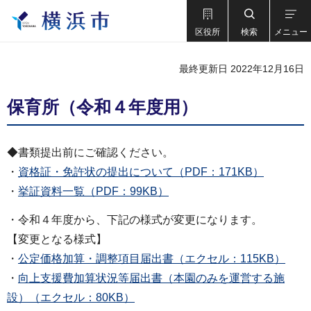
区役所
検索
メニュー
最終更新日 2022年12月16日
保育所（令和４年度用）
◆書類提出前にご確認ください。
・
資格証・免許状の提出について（PDF：171KB）
・
挙証資料一覧（PDF：99KB）
・令和４年度から、下記の様式が変更になります。
【変更となる様式】
・
公定価格加算・調整項目届出書（エクセル：115KB）
・
向上支援費加算状況等届出書（本園のみを運営する施
設）（エクセル：80KB）