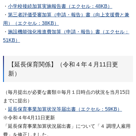
・
小学校接続加算実施報告書（エクセル：48KB）
・
第三者評価受審加算（申請・報告）書（向上支援費と兼
用）（エクセル：38KB）
・
施設機能強化推進費加算（申請・報告）書（エクセル：
51KB）
【延長保育関係】（令和４年４月11日更
新）
（毎月提出が必要な書類※毎月１日時点の状況を当月15日
までに提出）
・
延長保育事業加算状況等届出書（エクセル：59KB）
※令和４年4月11日更新
「延長保育事業加算状況届出書」について「４ 調理人雇用
費」を修正しました。