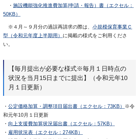
・
施設機能強化推進費加算(申請・報告）書（エクセル：
50KB）
※４月～９月分の過誤再請求の際は、
小規模保育事業Ｃ
型（令和元年度上半期用）
に掲載の様式をご利用くださ
い。
【毎月提出が必要な様式※毎月１日時点の
状況を当月15日までに提出】（令和元年10
月１日更新）
・
公定価格加算・調整項目届出書（エクセル：73KB）
※令
和元年10月１日更新
・
向上支援費加算状況届出書（エクセル：57KB）
・
雇用状況表（エクセル：274KB）