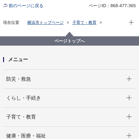
前のページに戻る
ページID：868-477-365
現在位
現在位置
横浜市トップページ
子育て・教育
子育て支援・相談
子ども・子育て支援新制度
請求事務に関する様式・要綱
請求事務に関する各種様式
ページトップへ
小規模保育事業C型（令和元年度下半期用）
メニュー
開く
防災・救急
開く
くらし・手続き
開く
子育て・教育
開く
健康・医療・福祉