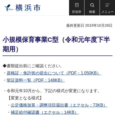
区役所
検索
メニュー
最終更新日 2019年10月28日
小規模保育事業C型（令和元年度下半
期用）
◆書類提出前にご確認ください。
・
資格証・免許状の提出について（PDF：1,050KB）
・
挙証資料一覧（PDF：148KB）
・令和元年10月から、下記の様式が変更になります。
【変更となる様式】
・
公定価格加算・調整項目届出書（エクセル：73KB）
・
補足給付確認書（エクセル：14KB）