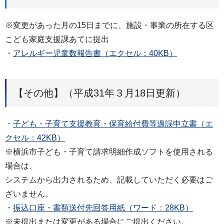
※変更があった月の15日までに、施設・事業の所在する区
こども家庭支援課あてに提出
・
アレルギー児童数報告書（エクセル：40KB）
【その他】（平成31年３月18日更新）
・
子ども・子育て支援教育・保育給付費等過誤申立書（エ
クセル：42KB）
※横浜市子ども・子育て請求明細作成ソフトを使用される
場合は、
システムから出力されるため、記載していただく必要はご
ざいません。
・
振込口座・書類送付先回答用紙（ワード：28KB）
※未提出または変更がある場合にご提出ください。