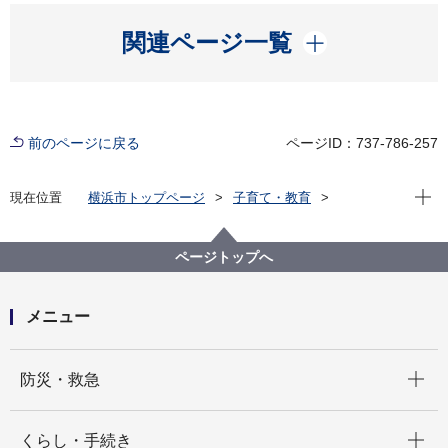
開く
関連ページ一覧
前のページに戻る
ページID：737-786-257
現在位
現在位置
横浜市トップページ
子育て・教育
子育て支援・相談
子ども・子育て支援新制度
請求事務に関する様式・要綱
請求事務に関する各種様式
ページトップへ
認定こども園（令和７年度用）
メニュー
開く
防災・救急
開く
くらし・手続き