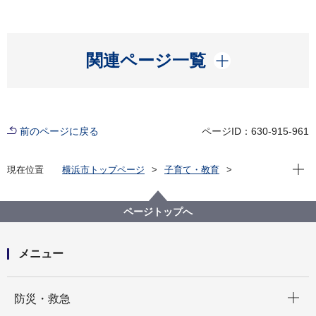
開く
関連ページ一覧
前のページに戻る
ページID：630-915-961
現在位
現在位置
横浜市トップページ
子育て・教育
子育て支援・相談
子ども・子育て支援新制度
請求事務に関する様式・要綱
請求事務に関する各種様式
ページトップへ
家庭的保育事業（令和６年度用）
メニュー
開く
防災・救急