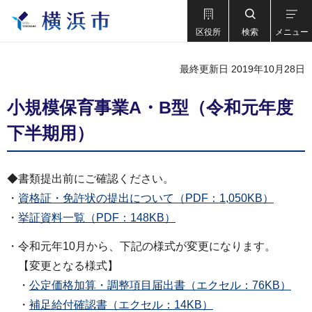
区役所
検索
メニュー
最終更新日 2019年10月28日
小規模保育事業A・B型（令和元年度
下半期用）
◆書類提出前にご確認ください。
・
資格証・免許状の提出について（PDF：1,050KB）
・
挙証資料一覧（PDF：148KB）
・令和元年10月から、下記の様式が変更になります。
【変更となる様式】
・
公定価格加算・調整項目届出書（エクセル：76KB）
・
補足給付確認書（エクセル：14KB）