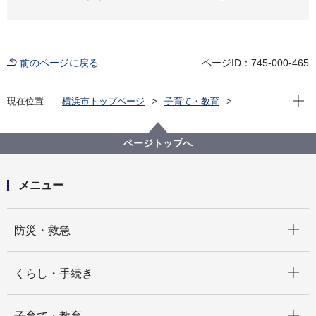
前のページに戻る
ページID：745-000-465
現在位
現在位置
横浜市トップページ
子育て・教育
子育て支援・相談
子ども・子育て支援新制度
請求事務に関する様式・要綱
請求事務に関する各種様式
ページトップへ
小規模保育事業A・B型（令和元年度下半期用）
メニュー
開く
防災・救急
開く
くらし・手続き
開く