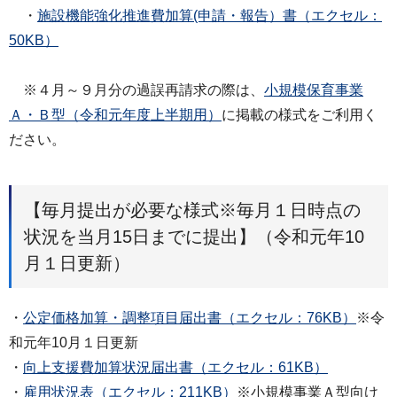
・
施設機能強化推進費加算(申請・報告）書（エクセル：
50KB）
※４月～９月分の過誤再請求の際は、
小規模保育事業
Ａ・Ｂ型（令和元年度上半期用）
に掲載の様式をご利用く
ださい。
【毎月提出が必要な様式※毎月１日時点の
状況を当月15日までに提出】（令和元年10
月１日更新）
・
公定価格加算・調整項目届出書（エクセル：76KB）
※令
和元年10月１日更新
・
向上支援費加算状況届出書（エクセル：61KB）
・
雇用状況表（エクセル：211KB）
※小規模事業Ａ型向け