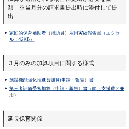
類 ※当月分の請求書提出時に添付して提
出
家庭的保育補助者（補助員）雇用実績報告書（エクセ
ル：42KB）
３月のみの加算項目に関する様式
施設機能強化推進費加算(申請・報告）書
第三者評価受審加算（申請・報告）書（向上支援費と兼
用）
延長保育関係