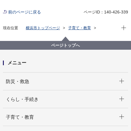
前のページに戻る
ページID：140-426-339
現在位
現在位置
横浜市トップページ
子育て・教育
子育て支援・相談
子ども・子育て支援新制度
請求事務に関する様式・要綱
請求事務に関する各種様式
ページトップへ
家庭的保育事業（令和５年度用）
メニュー
開く
防災・救急
開く
くらし・手続き
開く
子育て・教育
開く