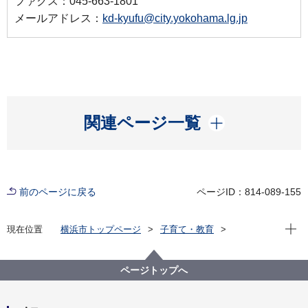
ファクス：045-663-1801
メールアドレス：
kd-kyufu@city.yokohama.lg.jp
開く
関連ページ一覧
前のページに戻る
ページID：814-089-155
現在位
現在位置
横浜市トップページ
子育て・教育
子育て支援・相談
子ども・子育て支援新制度
請求事務に関する様式・要綱
請求事務に関する各種様式
小規模保育事業Ｃ
ページトップへ