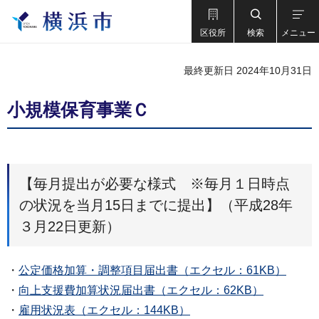
区役所
検索
メニュー
最終更新日 2024年10月31日
小規模保育事業Ｃ
【毎月提出が必要な様式 ※毎月１日時点
の状況を当月15日までに提出】（平成28年
３月22日更新）
・
公定価格加算・調整項目届出書（エクセル：61KB）
・
向上支援費加算状況届出書（エクセル：62KB）
・
雇用状況表（エクセル：144KB）