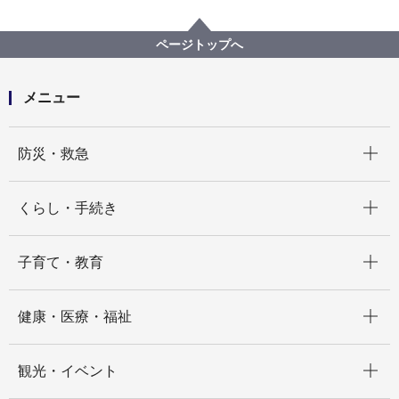
福祉・介護
高齢者福祉・介護
介護保険
介護保険サービスを利用した時の医療費控除について
ページトップへ
メニュー
開く
防災・救急
開く
くらし・手続き
開く
子育て・教育
開く
健康・医療・福祉
開く
観光・イベント