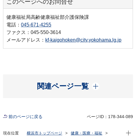
このページへのお問合せ
健康福祉局高齢健康福祉部介護保険課
電話：
045-671-4255
ファクス：045-550-3614
メールアドレス：
kf-kaigohoken@city.yokohama.lg.jp
開く
関連ページ一覧
前のページに戻る
ページID：178-344-089
現在位
現在位置
横浜市トップページ
健康・医療・福祉