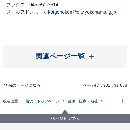
ファクス：045-550-3614
メールアドレス：
kf-kaigohoken@city.yokohama.lg.jp
開く
関連ページ一覧
前のページに戻る
ページID：981-731-858
現在位
現在位置
横浜市トップページ
健康・医療・福祉
福祉・介護
高齢者福祉・介護
介護保険
40歳から64歳の方（第２号被保険者）へ
ページトップへ