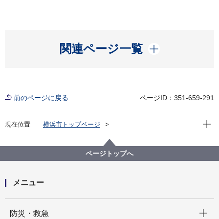
開く
関連ページ一覧
前のページに戻る
ページID：351-659-291
現在位
現在位置
横浜市トップページ
横浜市 Q＆Aよくある質問集
所管区局から探す
総務局
税務課
ふるさと納税制度を利用した場合に、控除される寄附
ページトップへ
金額の上限額を教えてください。
メニュー
開く
防災・救急