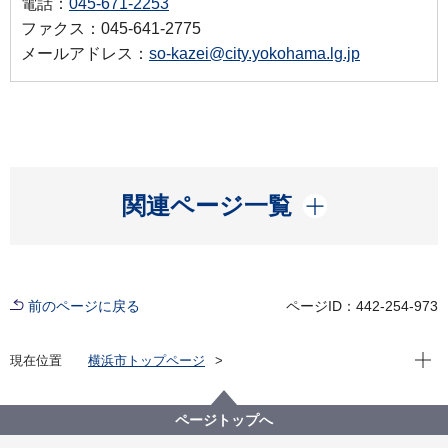
電話：
045-671-2253
ファクス：045-641-2775
メールアドレス：
so-kazei@city.yokohama.lg.jp
開く
関連ページ一覧
前のページに戻る
ページID：442-254-973
現在位
現在位置
横浜市トップページ
横浜市 Q＆Aよくある質問集
所管区局から探す
総務局
税務課
壊れている原動機付自転車で使用不可能な状態であっ
ページトップへ
ても課税されますか。