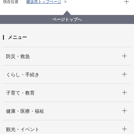
現在位置
横浜市トップページ
横浜市 Q＆Aよくある質問集
所管区局から探す
総務局
税務課
災害にあった場合、軽自動車税はどうなりますか。
ページトップへ
メニュー
開く
防災・救急
開く
くらし・手続き
開く
子育て・教育
開く
健康・医療・福祉
開く
観光・イベント