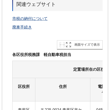
関連ウェブサイト
市税の納付について
廃車手続き
画面サイズで表示
各区役所税務課 軽自動車税担当
定置場所在の区役所
区役所
住所
電話番
号
青葉区
〒225-0024 青葉区市ケ
045-97