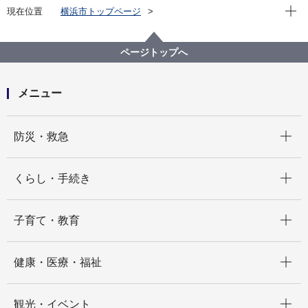
現在位
現在位置
横浜市トップページ
横浜市 Q＆Aよくある質問集
所管区局から探す
総務局
税務課
税務署の受付時間を教えてください。何時まで受付を
ページトップへ
しているですか。土日もやっているのですか。
メニュー
開く
防災・救急
開く
くらし・手続き
開く
子育て・教育
開く
健康・医療・福祉
開く
観光・イベント