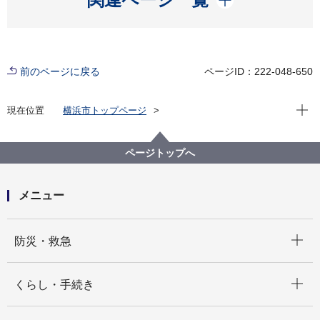
前のページに戻る
ページID：222-048-650
現在位
現在位置
横浜市トップページ
横浜市 Q＆Aよくある質問集
所管区局から探す
総務局
税務課
個人住民税の住宅ローン控除の適用を受けるために
ページトップへ
は、区役所への申告が必要ですか。
メニュー
開く
防災・救急
開く
くらし・手続き
開く