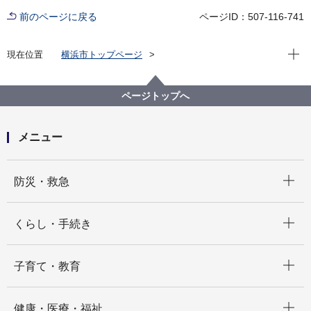
前のページに戻る
ページID：507-116-741
現在位
現在位置
横浜市トップページ
横浜市 Q＆Aよくある質問集
所管区局から探す
総務局
税務課
確定申告はどこに（どの税務署に）提出すればいいの
ページトップへ
ですか。区役所でも受け付けているのですか。
メニュー
開く
防災・救急
開く
くらし・手続き
開く
子育て・教育
開く
健康・医療・福祉