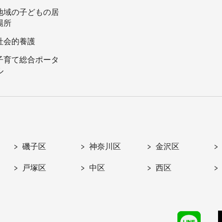
地域の子どもの居
場所
社会的養護
子育て総合ポータ
ル
磯子区
神奈川区
金沢区
戸塚区
中区
西区