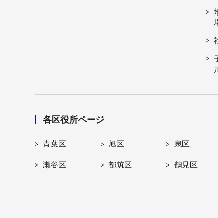
各区役所ページ
青葉区
旭区
泉区
瀬谷区
都筑区
鶴見区