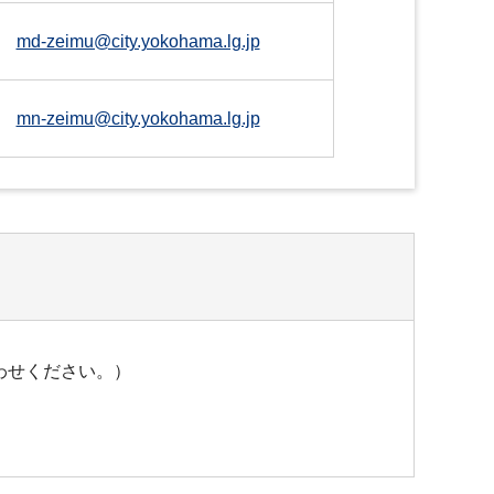
md-zeimu@city.yokohama.lg.jp
mn-zeimu@city.yokohama.lg.jp
わせください。）