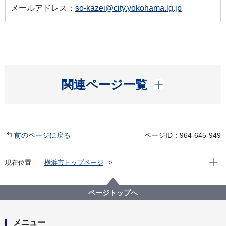
メールアドレス：
so-kazei@city.yokohama.lg.jp
開く
関連ページ一覧
前のページに戻る
ページID：964-645-949
現在位
現在位置
横浜市トップページ
横浜市 Q＆Aよくある質問集
所管区局から探す
総務局
税務課
125cc超のバイクや三輪・四輪の軽自動車の税止めの
ページトップへ
手続きを行いたいのですがどうしたらいいですか。
メニュー