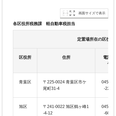
画面サイズで表示
各区役所税務課 軽自動車税担当
定置場所在の区役所
区役所
住所
電話番
号
青葉区
〒225-0024 青葉区市ケ
045-97
尾町31-4
-2245
旭区
〒241-0022 旭区鶴ヶ峰1
045-95
-4-12
-6042