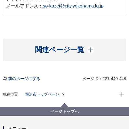
メールアドレス：
so-kazei@city.yokohama.lg.jp
開く
関連ページ一覧
前のページに戻る
ページID：221-440-448
現在位
現在位置
横浜市トップページ
横浜市 Q＆Aよくある質問集
所管区局から探す
総務局
税務課
標識（ナンバープレート）のナンバーは選べないので
ページトップへ
すか。
メニュー