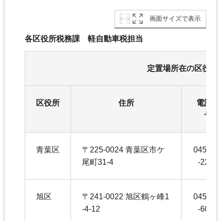
画面サイズで表示
各区役所税務課 軽自動車税担当
定置場所在の区役所
区役所
住所
電話番
号
青葉区
〒225-0024 青葉区市ケ
045-97
尾町31-4
-2245
旭区
〒241-0022 旭区鶴ヶ峰1
045-95
-4-12
-6042