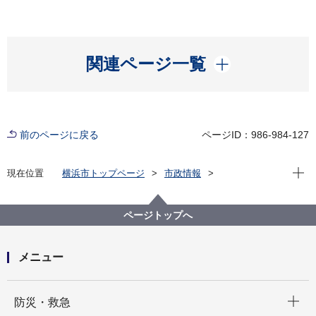
開く
関連ページ一覧
前のページに戻る
ページID：986-984-127
現在位
現在位置
横浜市トップページ
市政情報
横浜市について
市庁舎案内
これまでの経緯
横浜市新市庁舎管理基本方針（平成28年３月策定）
ページトップへ
メニュー
開く
防災・救急