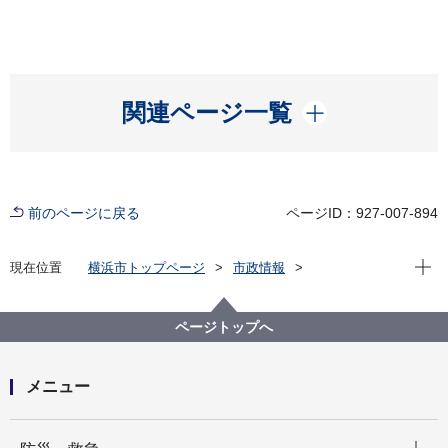
開く
関連ページ一覧
前のページに戻る
ページID：927-007-894
現在位
現在位置
横浜市トップページ
市政情報
横浜市について
市庁舎案内
これまでの経緯
広報よこはま
ページトップへ
メニュー
開く