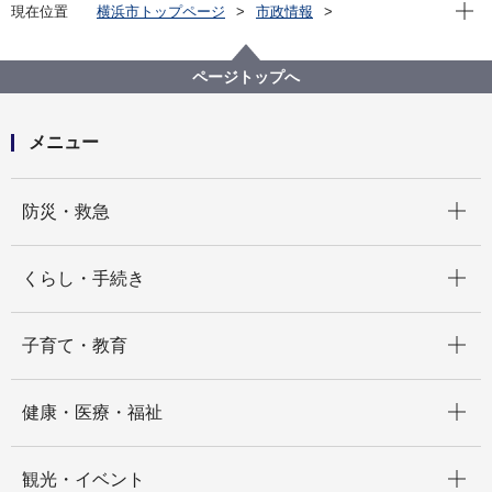
現在位
現在位置
横浜市トップページ
市政情報
横浜市について
市庁舎案内
これまでの経緯
新市庁舎整備基本計画（平成26年３月策定）
ページトップへ
メニュー
開く
防災・救急
開く
くらし・手続き
開く
子育て・教育
開く
健康・医療・福祉
開く
観光・イベント