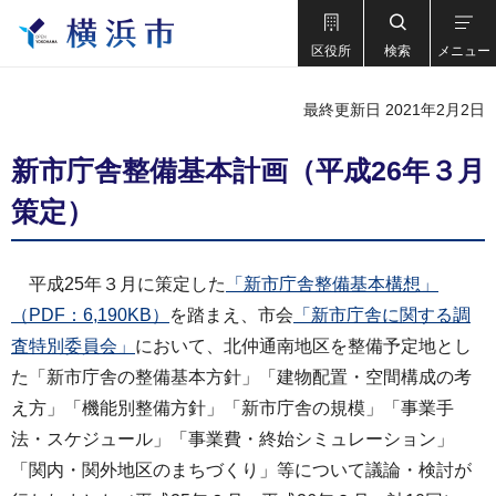
区役所
検索
メニュー
最終更新日 2021年2月2日
新市庁舎整備基本計画（平成26年３月
策定）
平成25年３月に策定した
「新市庁舎整備基本構想」
（PDF：6,190KB）
を踏まえ、市会
「新市庁舎に関する調
査特別委員会」
において、北仲通南地区を整備予定地とし
た「新市庁舎の整備基本方針」「建物配置・空間構成の考
え方」「機能別整備方針」「新市庁舎の規模」「事業手
法・スケジュール」「事業費・終始シミュレーション」
「関内・関外地区のまちづくり」等について議論・検討が