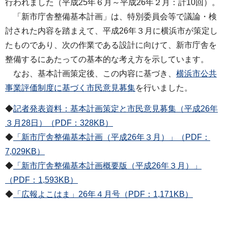
行われました（平成25年６月～平成26年２月：計10回）。
「新市庁舎整備基本計画」は、特別委員会等で議論・検
討された内容を踏まえて、平成26年３月に横浜市が策定し
たものであり、次の作業である設計に向けて、新市庁舎を
整備するにあたっての基本的な考え方を示しています。
なお、基本計画策定後、この内容に基づき、
横浜市公共
事業評価制度に基づく市民意見募集
を行いました。
◆
記者発表資料：基本計画策定と市民意見募集（平成26年
３月28日）（PDF：328KB）
◆
「新市庁舎整備基本計画（平成26年３月）」（PDF：
7,029KB）
◆
「新市庁舎整備基本計画概要版（平成26年３月）」
（PDF：1,593KB）
◆
「広報よこはま」26年４月号（PDF：1,171KB）