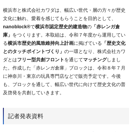
横浜市と株式会社カワダは、幅広い世代・層の方々が歴史
文化に触れ、愛着を感じてもらうことを目的として、
nanoblock®
で
横浜市認定歴史的建造物
の
「赤レンガ倉
庫」
をつくります。本取組は、令和７年度から運用してい
る
横浜市歴史的風致維持向上計画
に掲げている
「歴史文化
とのタッチポイントづくり」
の一環となり、株式会社カワ
ダとは
フリー型共創フロント
を通じて
マッチング
しまし
た。作成した「赤レンガ倉庫」ブロックは、令和８年７月
に神奈川・東京の玩具専門店などで販売予定です。今後
も、ブロックを通して、幅広い世代に向けて歴史文化の普
及啓発を共創していきます。
記者発表資料