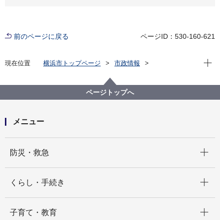
前のページに戻る
ページID：530-160-621
現在位
現在位置
横浜市トップページ
市政情報
広報・広聴・報道
記者発表
都市整備局
記者発表 2025年度
横浜の象徴を、あなたの手で再現！赤レンガ倉庫
ページトップへ
×nanoblock®
メニュー
開く
防災・救急
開く
くらし・手続き
開く
子育て・教育