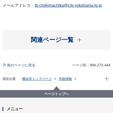
メールアドレス：
tb-chiikimachika@city.yokohama.lg.jp
開く
関連ページ一覧
前のページに戻る
ページID：994-272-444
現在位
現在位置
横浜市トップページ
市政情報
広報・広聴・報道
記者発表
都市整備局
記者発表 2025年度
20周年！ヨコハマ市民まち普請事業２次コンテストを
ページトップへ
開催します！
メニュー