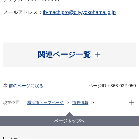
メールアドレス：
tb-machipro@city.yokohama.lg.jp
開く
関連ページ一覧
前のページに戻る
ページID：366-022-050
現在位
現在位置
横浜市トップページ
市政情報
広報・広聴・報道
記者発表
都市整備局
記者発表 2025年度
横浜の水際線を象徴し、世界の人々を魅了するまちへ
ページトップへ
「山下公園通り周辺地区まちづくりビジョン」を策定
しました！