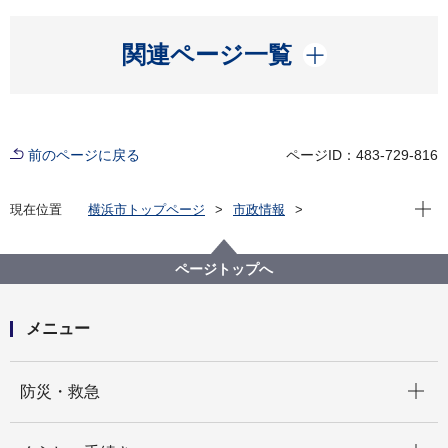
開く
関連ページ一覧
前のページに戻る
ページID：483-729-816
現在位
現在位置
横浜市トップページ
市政情報
広報・広聴・報道
記者発表
都市整備局
記者発表 2025年度
最大500 万円を助成！ 令和８年度『市民主体のまちづ
ページトップへ
くり提案』を 募集します！
メニュー
開く
防災・救急
開く