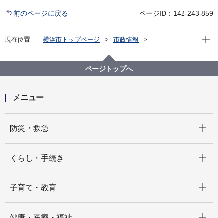
前のページに戻る
ページID：142-243-859
現在位
現在位置
横浜市トップページ
市政情報
広報・広聴・報道
記者発表
都市整備局
記者発表 2025年度
国土交通省「令和７年度まちづくりアワード＜功労部
ページトップへ
門＞」全国14団体のうち横浜市から２団体が受賞！
メニュー
開く
防災・救急
開く
くらし・手続き
開く
子育て・教育
開く
健康・医療・福祉